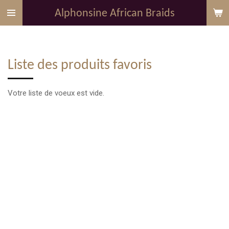
Passer
Alphonsine African Braids
au
contenu
principal
Liste des produits favoris
Votre liste de voeux est vide.