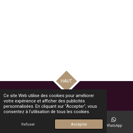
HAUT
Ce site Web utilise des cookies pour améliorer
© 2025 - 2026 Alphonsine African Braids
votre expérience et afficher des publicités
personnalisées. En cliquant sur "Accepter", vous
consentez à l'utilisation de tous les cookies.
Refuser
Accepter
E-mail
Téléphone
Carte
WhatsApp